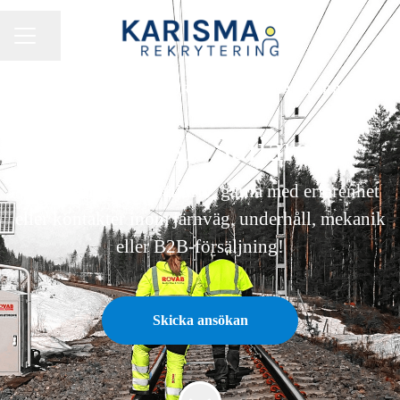
Dela sidan
KARRIÄRMENY
TEKNISK SÄLJARE
·
ÖREBRO
·
DISTANSARBETE
Teknisk Säljare
Vi söker dig med säljdriv, gärna med erfarenhet
eller kontakter inom järnväg, underhåll, mekanik
eller B2B-försäljning!
Skicka ansökan