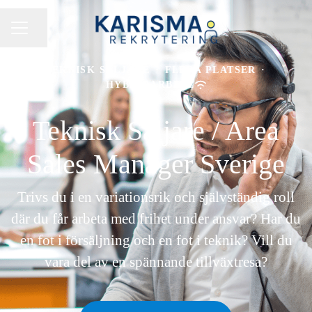
Dela sidan
KARRIÄRMENY
TEKNISK SÄLJARE
·
FLERA PLATSER
·
HYBRIDARBETE
Teknisk Säljare / Area
Sales Manager Sverige
Trivs du i en variationsrik och självständig roll
där du får arbeta med frihet under ansvar? Har du
en fot i försäljning och en fot i teknik? Vill du
vara del av en spännande tillväxtresa?